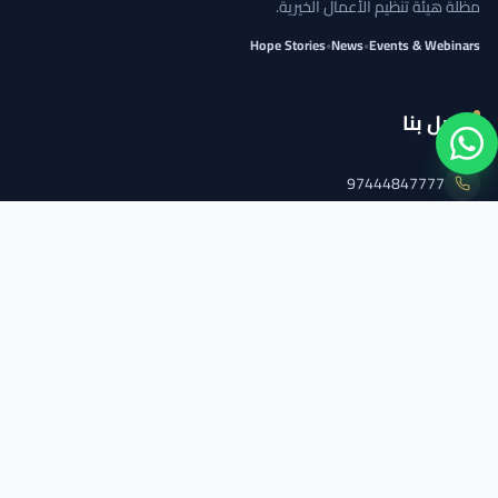
مظلة هيئة تنظيم الأعمال الخيرية.
Hope Stories
•
News
•
Events & Webinars
اتصل بنا
97444847777
info@qcs.qa
97444847777
تابعنا