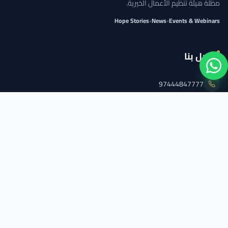
مظلة هيئة تنظيم الأعمال الخيرية.
Hope Stories
•
News
•
Events & Webinars
اتصل بنا
97444847777
info@qcs.qa
97444847777
تابعنا