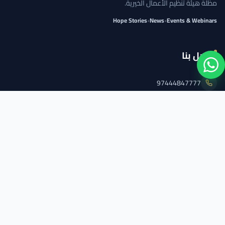
مظلة هيئة تنظيم الأعمال الخيرية.
Hope Stories
•
News
•
Events & Webinars
اتصل بنا
97444847777
info@qcs.qa
97444847777
تابعنا