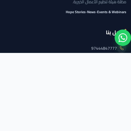
مظلة هيئة تنظيم الأعمال الخيرية.
Hope Stories
•
News
•
Events & Webinars
اتصل بنا
97444847777
info@qcs.qa
97444847777
تابعنا