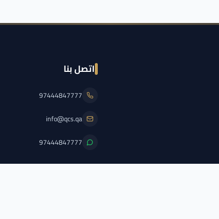
اتصل بنا
97444847777
info@qcs.qa
97444847777
PFL/QCS/2026/2
اضغط هنا لعرض الترخيص