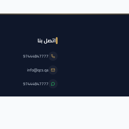
اتصل بنا
97444847777
info@qcs.qa
97444847777
PFL/QCS/2026/2
اضغط هنا لعرض الترخيص