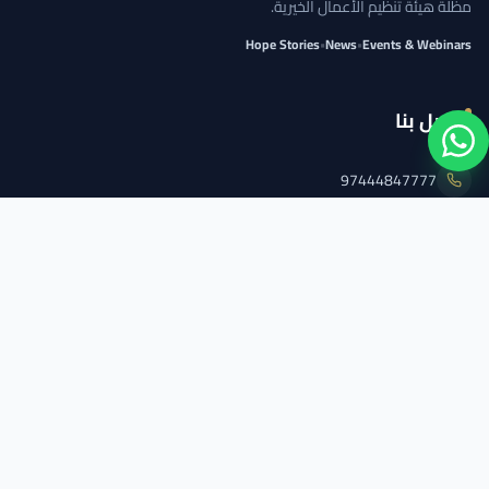
مظلة هيئة تنظيم الأعمال الخيرية.
Hope Stories
•
News
•
Events & Webinars
اتصل بنا
97444847777
info@qcs.qa
97444847777
تابعنا