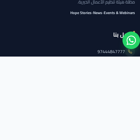
مظلة هيئة تنظيم الأعمال الخيرية.
Hope Stories
•
News
•
Events & Webinars
اتصل بنا
97444847777
info@qcs.qa
97444847777
تابعنا