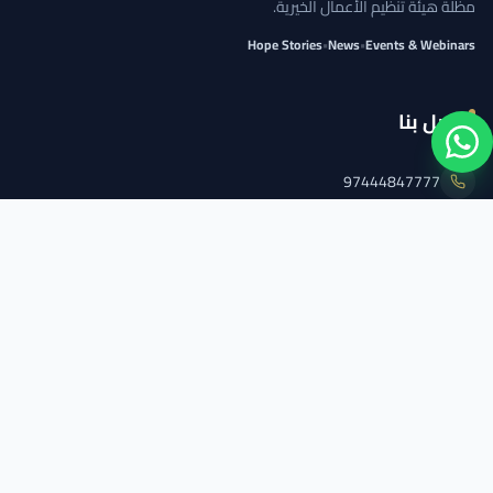
مظلة هيئة تنظيم الأعمال الخيرية.
Hope Stories
•
News
•
Events & Webinars
اتصل بنا
97444847777
info@qcs.qa
97444847777
تابعنا