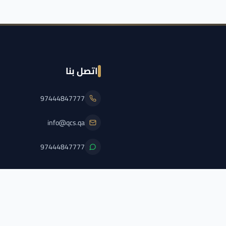
اتصل بنا
97444847777
info@qcs.qa
97444847777
PFL/QCS/2026/2
اضغط هنا لعرض الترخيص