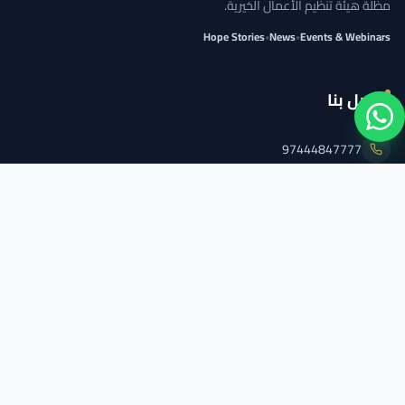
مظلة هيئة تنظيم الأعمال الخيرية.
Hope Stories
•
News
•
Events & Webinars
اتصل بنا
97444847777
info@qcs.qa
97444847777
تابعنا