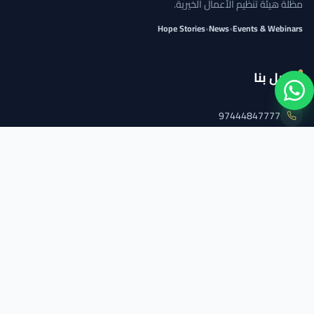
مظلة هيئة تنظيم الأعمال الخيرية.
Hope Stories
•
News
•
Events & Webinars
اتصل بنا
97444847777
info@qcs.qa
97444847777
تابعنا