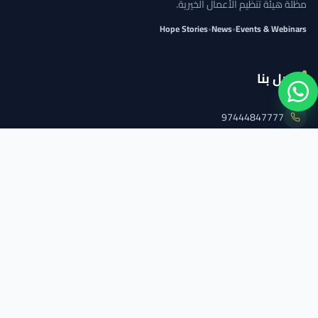
مظلة هيئة تنظيم الأعمال الخيرية.
Hope Stories
•
News
•
Events & Webinars
اتصل بنا
97444847777
info@qcs.qa
97444847777
تابعنا