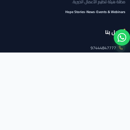
مظلة هيئة تنظيم الأعمال الخيرية.
Hope Stories
•
News
•
Events & Webinars
اتصل بنا
97444847777
info@qcs.qa
97444847777
تابعنا