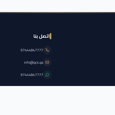
اتصل بنا
97444847777
info@qcs.qa
97444847777
PFL/QCS/2026/2
اضغط هنا لعرض الترخيص