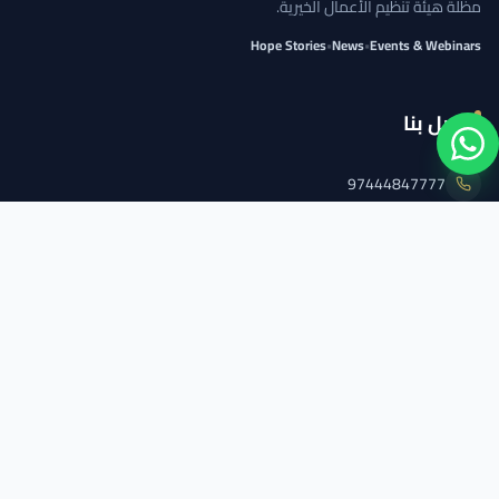
مظلة هيئة تنظيم الأعمال الخيرية.
Hope Stories
•
News
•
Events & Webinars
اتصل بنا
97444847777
info@qcs.qa
97444847777
تابعنا