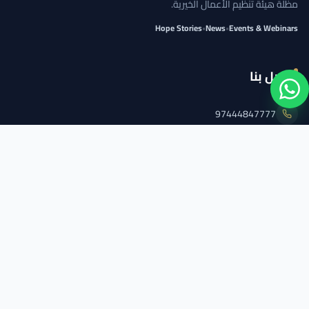
مظلة هيئة تنظيم الأعمال الخيرية.
Hope Stories
•
News
•
Events & Webinars
اتصل بنا
97444847777
info@qcs.qa
97444847777
تابعنا