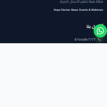
مظلة هيئة تنظيم الأعمال الخيرية.
Hope Stories
•
News
•
Events & Webinars
اتصل بنا
97444847777
info@qcs.qa
97444847777
تابعنا