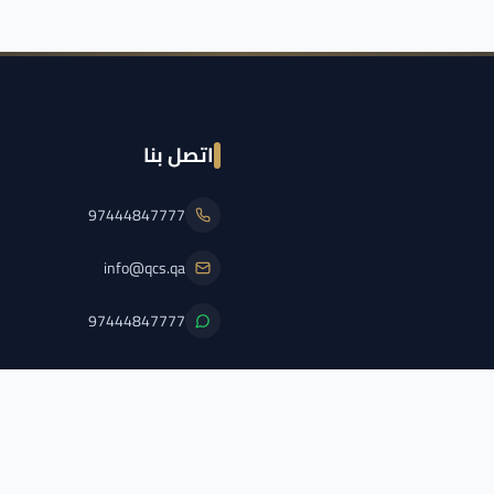
اتصل بنا
97444847777
info@qcs.qa
97444847777
PFL/QCS/2026/2
اضغط هنا لعرض الترخيص