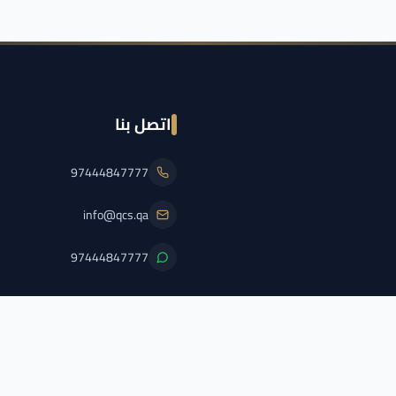
اتصل بنا
97444847777
info@qcs.qa
97444847777
PFL/QCS/2026/2
اضغط هنا لعرض الترخيص