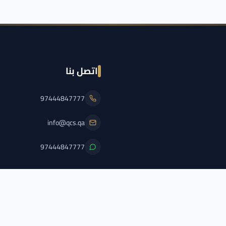
اتصل بنا
97444847777
info@qcs.qa
97444847777
PFL/QCS/2026/2
اضغط هنا لعرض الترخيص