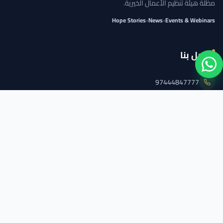
مظلة هيئة تنظيم الأعمال الخيرية.
Hope Stories
•
News
•
Events & Webinars
اتصل بنا
97444847777
info@qcs.qa
97444847777
تابعنا