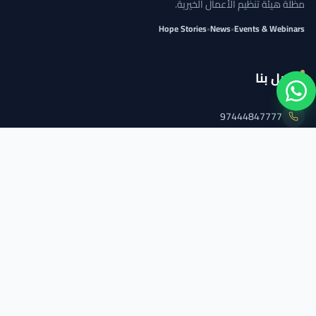
مظلة هيئة تنظيم الأعمال الخيرية.
Hope Stories
•
News
•
Events & Webinars
اتصل بنا
97444847777
info@qcs.qa
97444847777
تابعنا