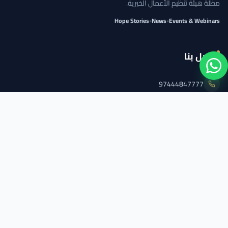
مظلة هيئة تنظيم الأعمال الخيرية.
Hope Stories
•
News
•
Events & Webinars
اتصل بنا
97444847777
info@qcs.qa
97444847777
تابعنا