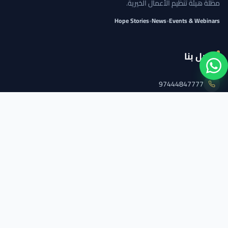
مظلة هيئة تنظيم الأعمال الخيرية.
Hope Stories
•
News
•
Events & Webinars
اتصل بنا
97444847777
info@qcs.qa
97444847777
تابعنا