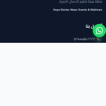
مظلة هيئة تنظيم الأعمال الخيرية.
Hope Stories
•
News
•
Events & Webinars
اتصل بنا
97444847777
info@qcs.qa
97444847777
تابعنا