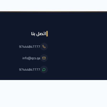
اتصل بنا
97444847777
info@qcs.qa
97444847777
PFL/QCS/2026/2
اضغط هنا لعرض الترخيص