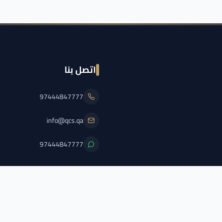
اتصل بنا
97444847777
info@qcs.qa
97444847777
PFL/QCS/2026/2
اضغط هنا لعرض الترخيص