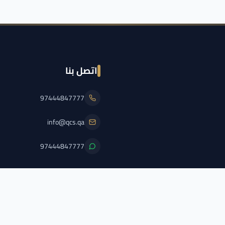
اتصل بنا
97444847777
info@qcs.qa
97444847777
PFL/QCS/2026/2
اضغط هنا لعرض الترخيص