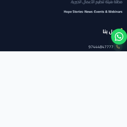
مظلة هيئة تنظيم الأعمال الخيرية.
Hope Stories
•
News
•
Events & Webinars
اتصل بنا
97444847777
info@qcs.qa
97444847777
تابعنا