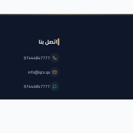
اتصل بنا
97444847777
info@qcs.qa
97444847777
PFL/QCS/2026/2
اضغط هنا لعرض الترخيص