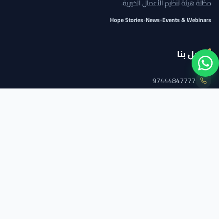
مظلة هيئة تنظيم الأعمال الخيرية.
Hope Stories
•
News
•
Events & Webinars
اتصل بنا
97444847777
info@qcs.qa
97444847777
تابعنا