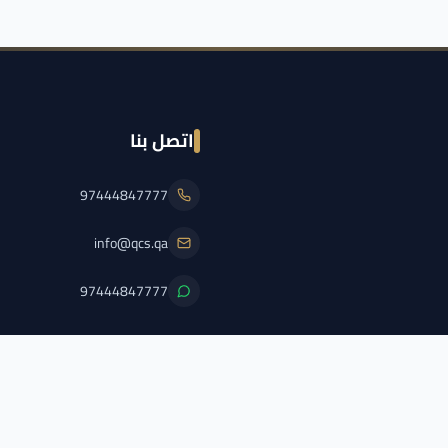
اتصل بنا
97444847777
info@qcs.qa
97444847777
PFL/QCS/2026/2
اضغط هنا لعرض الترخيص