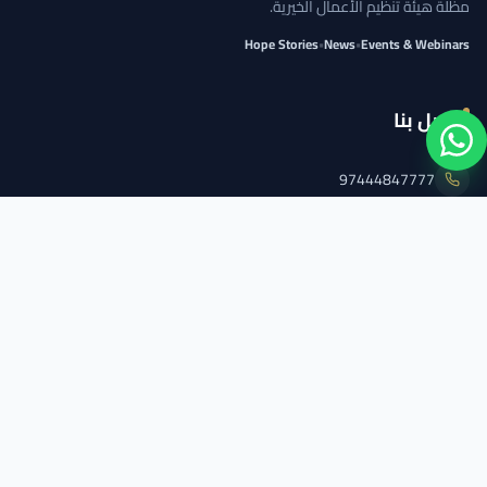
مظلة هيئة تنظيم الأعمال الخيرية.
Hope Stories
•
News
•
Events & Webinars
اتصل بنا
97444847777
info@qcs.qa
97444847777
تابعنا