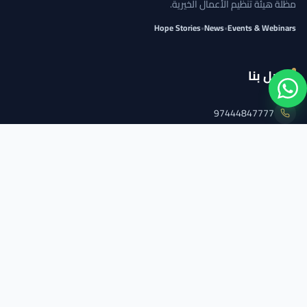
مظلة هيئة تنظيم الأعمال الخيرية.
Hope Stories
•
News
•
Events & Webinars
اتصل بنا
97444847777
info@qcs.qa
97444847777
تابعنا