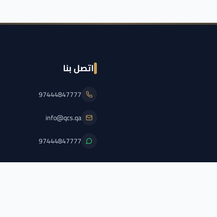
اتصل بنا
97444847777
info@qcs.qa
97444847777
PFL/QCS/2026/2
اضغط هنا لعرض الترخيص