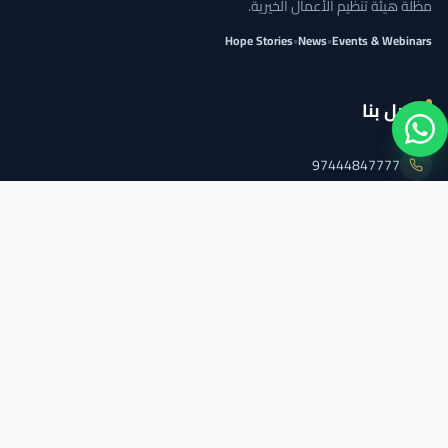
مظلة هيئة تنظيم الأعمال الخيرية.
Hope Stories
•
News
•
Events & Webinars
اتصل بنا
97444847777
info@qcs.qa
97444847777
تابعنا