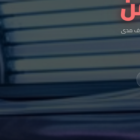
ن
عرف مدى