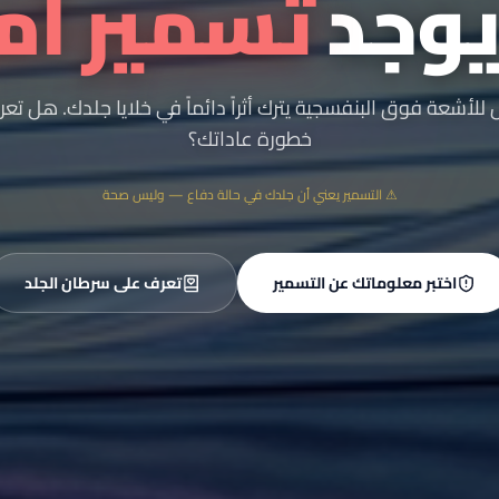
 يوجد
تسمير آم
 للأشعة فوق البنفسجية يترك أثراً دائماً في خلايا جلدك. هل ت
خطورة عاداتك؟
⚠
التسمير يعني أن جلدك في حالة دفاع — وليس صحة
اختبر معلوماتك عن التسمير
تعرف على سرطان الجلد