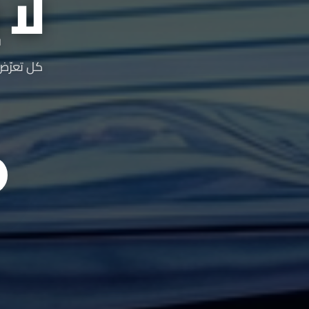
لا
كل تعرّض