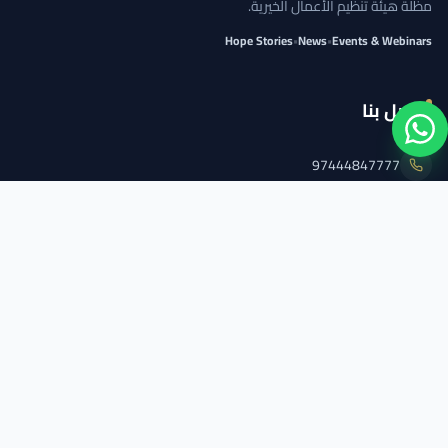
مظلة هيئة تنظيم الأعمال الخيرية.
Hope Stories
•
News
•
Events & Webinars
اتصل بنا
97444847777
info@qcs.qa
97444847777
تابعنا