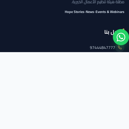
مظلة هيئة تنظيم الأعمال الخيرية.
Hope Stories
•
News
•
Events & Webinars
اتصل بنا
97444847777
info@qcs.qa
97444847777
تابعنا