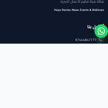
مظلة هيئة تنظيم الأعمال الخيرية.
Hope Stories
•
News
•
Events & Webinars
اتصل بنا
97444847777
info@qcs.qa
97444847777
تابعنا