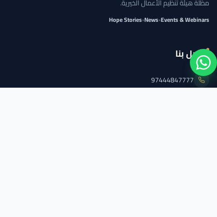
مظلة هيئة تنظيم الأعمال الخيرية.
Hope Stories
•
News
•
Events & Webinars
اتصل بنا
97444847777
info@qcs.qa
97444847777
تابعنا