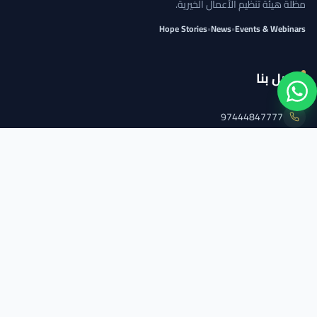
مظلة هيئة تنظيم الأعمال الخيرية.
Hope Stories
•
News
•
Events & Webinars
اتصل بنا
97444847777
info@qcs.qa
97444847777
تابعنا