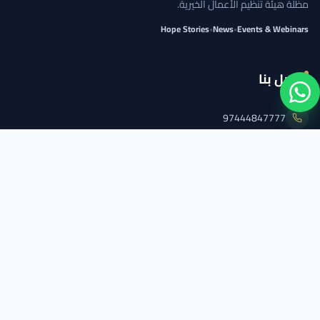
مظلة هيئة تنظيم الأعمال الخيرية.
Hope Stories
•
News
•
Events & Webinars
اتصل بنا
97444847777
info@qcs.qa
97444847777
تابعنا