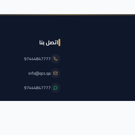
اتصل بنا
97444847777
info@qcs.qa
97444847777
PFL/QCS/2026/2
اضغط هنا لعرض الترخيص