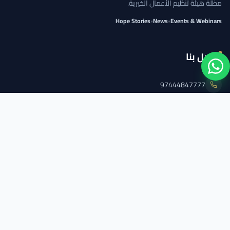
مظلة هيئة تنظيم الأعمال الخيرية.
Hope Stories
•
News
•
Events & Webinars
اتصل بنا
97444847777
info@qcs.qa
97444847777
تابعنا