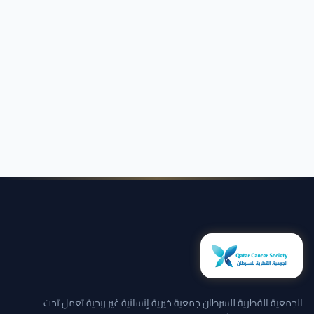
الجمعية القطرية للسرطان جمعية خيرية إنسانية غير ربحية تعمل تحت